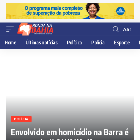
Aa
Resisor
de
Home
Últimas notícias
Política
Polícia
Esporte
fonte
POLÍCIA
Envolvido em homicídio na Barra é