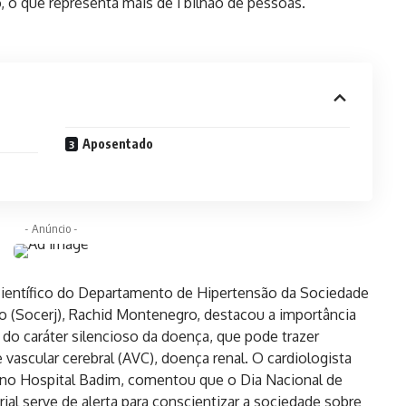
 o que representa mais de 1 bilhão de pessoas.
Aposentado
- Anúncio -
r científico do Departamento de Hipertensão da Sociedade
ro (Socerj), Rachid Montenegro, destacou a importância
o do caráter silencioso da doença, que pode trazer
 vascular cerebral (AVC), doença renal. O cardiologista
r no Hospital Badim, comentou que o Dia Nacional de
al serve de alerta para conscientizar a sociedade sobre