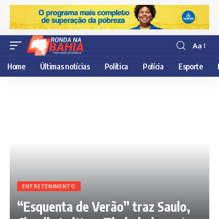
Aa
Resisor
de
Home
Últimas notícias
Política
Polícia
Esporte
fonte
ENTRETENIMENTO
“Esquenta de Verão” traz Saulo,