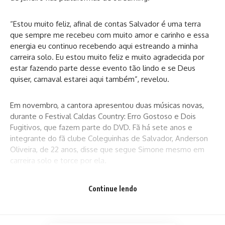
“Estou muito feliz, afinal de contas Salvador é uma terra
que sempre me recebeu com muito amor e carinho e essa
energia eu continuo recebendo aqui estreando a minha
carreira solo. Eu estou muito feliz e muito agradecida por
estar fazendo parte desse evento tão lindo e se Deus
quiser, carnaval estarei aqui também”, revelou.
Em novembro, a cantora apresentou duas músicas novas,
durante o Festival Caldas Country: Erro Gostoso e Dois
Fugitivos, que fazem parte do DVD. Fã há sete anos e
integrante do fã clube Coleguinhas de Salvador, Anderson
Oliveira, de 22 anos, disse que segue Simone mesmo em
carreira solo e torce por ela.
“Ela superou as minhas expectativas para esta noite. Ela
Continue lendo
sempre entrega tudo quando o assunto é dar
show”. Weslei Miranda, de 22, não cansava de gritar e
cantar as músicas durante a apresentação. “Ela é perfeita.