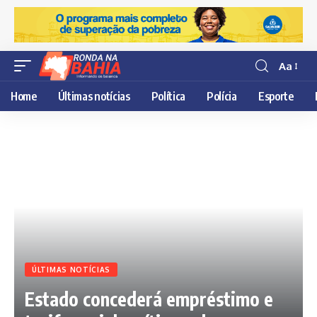
Aa
Resisor
de
Home
Últimas notícias
Política
Polícia
Esporte
fonte
ÚLTIMAS NOTÍCIAS
Estado concederá empréstimo e