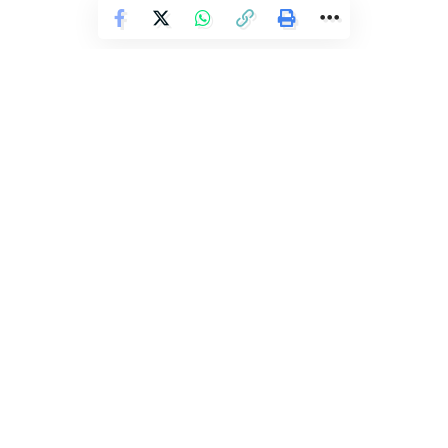
Eu gosto de todas as músicas, mas tenho um carinho
especial por ‘São Amores'”. O segundo dia de Festival
Virada ainda será encerrado por Parangolé, que promete
muito pagode para animar o público até o último momento.
Fotos: Jefferson Peixoto/Secom PMS
ÚLTIMAS NOTÍCIAS
Facebook
Transalvador notifica 22 veículos
durante blitze da Operação
Deixe um comentário
Respeite a Vida
Redação Ronda