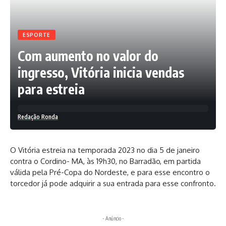
semestre. Tradicionalmente, as datas do Auxílio Brasil
seguem o modelo do Bolsa Família, que pagava nos dez
últimos dias úteis do mês.
ESPORTE
Com aumento no valor do
ingresso, Vitória inicia vendas
O beneficiário poderá consultar informações sobre as datas
de pagamento, o valor do benefício e a composição das
para estreia
parcelas em dois aplicativos: Auxílio Brasil, desenvolvido
para o programa social, e Caixa Tem, usado para
acompanhar as contas poupança digitais do banco.
Redação Ronda
O Vitória estreia na temporada 2023 no dia 5 de janeiro
Auxílio Gás
contra o Cordino- MA, às 19h30, no Barradão, em partida
O Auxílio Gás também é pago hoje às famílias inscritas no
válida pela Pré-Copa do Nordeste, e para esse encontro o
Cadastro Único para Programas Sociais do Governo Federal
torcedor já pode adquirir a sua entrada para esse confronto.
(CadÚnico), com NIS final 8. Com valor de R$ 112 neste mês,
o benefício segue o calendário do Auxílio Brasil.
- Anúncio -