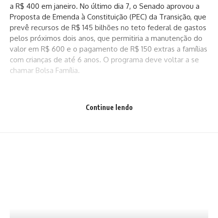
a R$ 400 em janeiro. No último dia 7, o Senado aprovou a
Proposta de Emenda à Constituição (PEC) da Transição, que
prevê recursos de R$ 145 bilhões no teto federal de gastos
pelos próximos dois anos, que permitiria a manutenção do
valor em R$ 600 e o pagamento de R$ 150 extras a famílias
com crianças de até 6 anos. O programa deve voltar a se
chamar Bolsa Família.
No último domingo (18) à noite, o ministro do Supremo
Continue lendo
Tribunal Federal (STF) Gilmar Mendes concedeu liminar que
exclui o Bolsa Família do teto de gastos e, na prática,
garante a manutenção do valor mínimo de R$ 600. Apesar
da garantia, o governo eleito pretende prosseguir com a
votação da PEC da Transição na Câmara dos Deputados.
A emenda constitucional aprovada em julho liberou a
inclusão de 2,2 milhões de famílias no Auxílio Brasil. Com
isso, o total de beneficiários subiu para 20,2 milhões neste