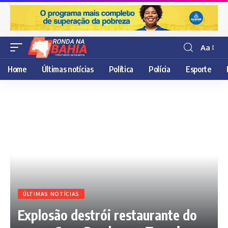
Aa
Resisor
de
Home
Últimas notícias
Política
Polícia
Esporte
fonte
ÚLTIMAS NOTÍCIAS
Explosão destrói restaurante do