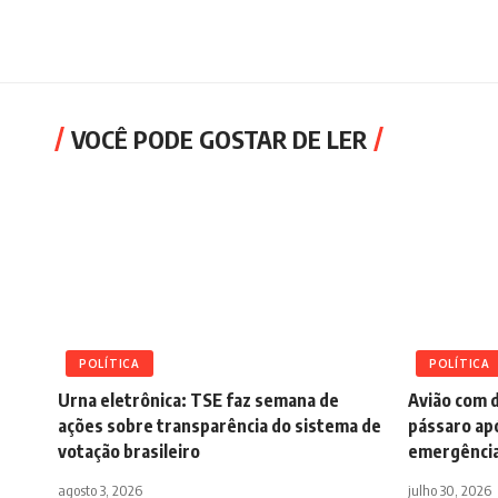
VOCÊ PODE GOSTAR DE LER
POLÍTICA
POLÍTICA
Urna eletrônica: TSE faz semana de
Avião com d
ações sobre transparência do sistema de
pássaro apó
votação brasileiro
emergência
agosto 3, 2026
julho 30, 2026