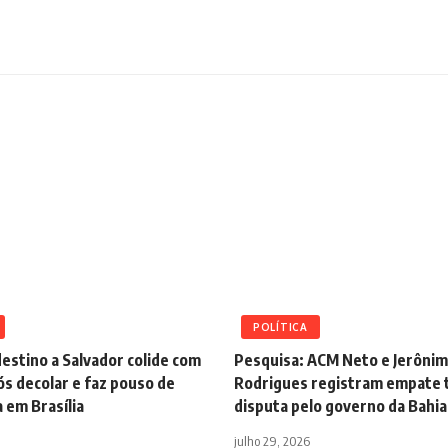
POLÍTICA
estino a Salvador colide com
Pesquisa: ACM Neto e Jerôni
s decolar e faz pouso de
Rodrigues registram empate t
 em Brasília
disputa pelo governo da Bahia
julho 29, 2026