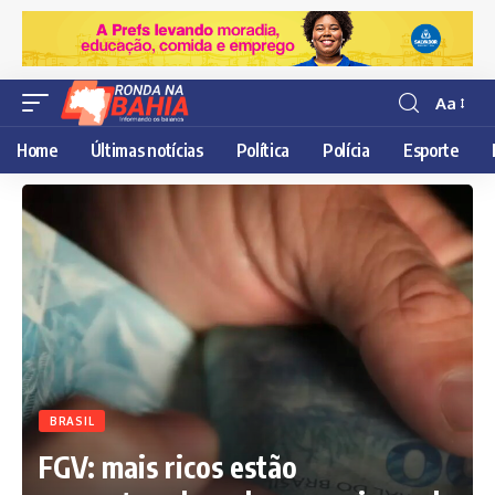
Aa
Resisor
de
Home
Últimas notícias
Política
Polícia
Esporte
fonte
BRASIL
FGV: mais ricos estão