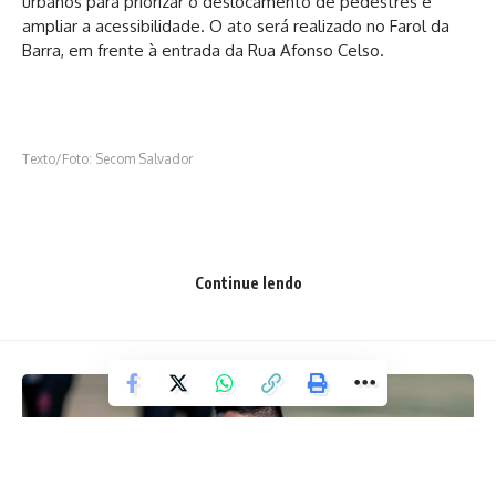
urbanos para priorizar o deslocamento de pedestres e
ampliar a acessibilidade. O ato será realizado no Farol da
Barra, em frente à entrada da Rua Afonso Celso.
Texto/Foto: Secom Salvador
Facebook
Continue lendo
Deixe um comentário