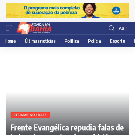
Aa
Resisor
de
Home
Últimas notícias
Política
Polícia
Esporte
fonte
ÚLTIMAS NOTÍCIAS
Frente Evangélica repudia falas de