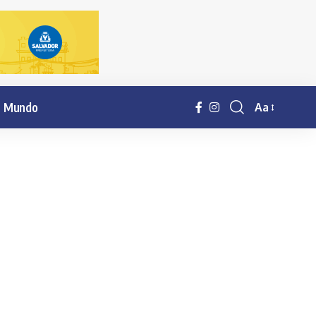
Mundo
Aa
Resisor
de
fonte