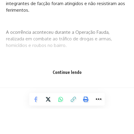
integrantes de facção foram atingidos e não resistiram aos
ferimentos.
A ocorrência aconteceu durante a Operação Fauda,
realizada em combate ao tráfico de drogas e armas,
homicídios e roubos no bairro.
Na operação, equipes das Polícias Federal, Militar e Civil
Continue lendo
cumprem ordens judiciais na capital baiana, à procura de
foragidos, armas, munições e entorpecentes. A Secretária
de Segurança Pública informa que dois fuzis foram
apreendidos
Cerca de 100 policiais de unidades ordinárias e
especializadas das forças federal e estadual participam da
operação integrada.