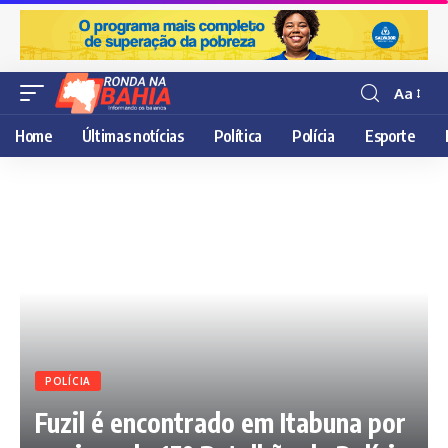
Aa
Resisor
de
Home
Últimas notícias
Política
Polícia
Esporte
fonte
POLÍCIA
Fuzil é encontrado em Itabuna por