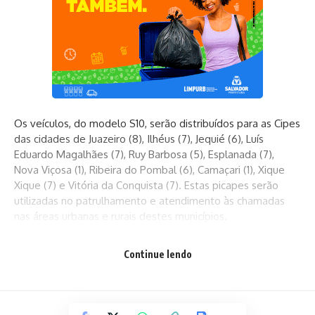
Os veículos, do modelo S10, serão distribuídos para as Cipes
das cidades de Juazeiro (8), Ilhéus (7), Jequié (6), Luís
Eduardo Magalhães (7), Ruy Barbosa (5), Esplanada (7),
Nova Viçosa (1), Ribeira do Pombal (6), Camaçari (1), Xique
Xique (7) e Vitória da Conquista (7). Estas picapes serão
utilizadas no patrulhamento e atendimento às chamadas
nas áreas urbanas e rurais destes municípios.
Continue lendo
O governador Rui Costa destaca que a intenção é fornecer
uma maior mobilidade dos policiais: “nós incrementamos a
substituição paulatina, mais progressiva, dos carros
menores por esses carros maiores, e que possibilita uma