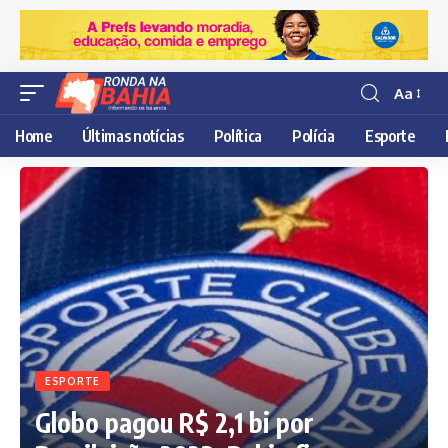
Aa
Resisor
de
Home
Últimas notícias
Política
Polícia
Esporte
fonte
ESPORTE
Globo pagou R$ 2,1 bi por