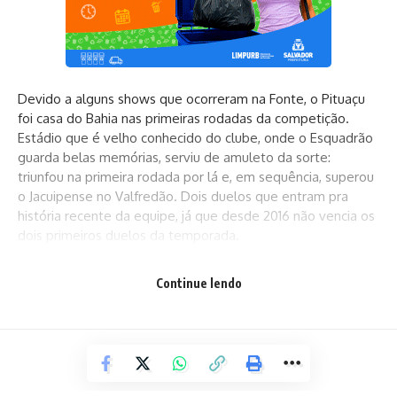
Devido a alguns shows que ocorreram na Fonte, o Pituaçu
foi casa do Bahia nas primeiras rodadas da competição.
Estádio que é velho conhecido do clube, onde o Esquadrão
guarda belas memórias, serviu de amuleto da sorte:
triunfou na primeira rodada por lá e, em sequência, superou
o Jacuipense no Valfredão. Dois duelos que entram pra
história recente da equipe, já que desde 2016 não vencia os
dois primeiros duelos da temporada.
Continue lendo
Do final de 2022 pra cá, muita coisa mudou no clube. A cada
semana, novos reforços são anunciados e apresentados,
enquanto a empolgação da sua torcida só aumenta. O
sabor dos novos tempos no Tricolor é refletido em
números. Com o agressivo aumento no número de sócios