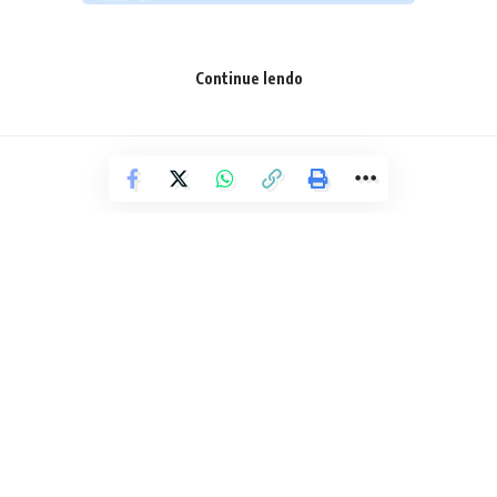
Serviço:
Show de André e Mauro
Continue lendo
Sábado, 25 de janeiro, a partir das 22 horas
Aleatórios Bar, Rua Miguel Navarro Y Cañizares, 234 – Pituba
Ingressos: R$ 30
Vendas: no local
Facebook
Deixe um comentário
POLÍCIA
Suspeitos de latrocínio contra
técnico de enfermagem são