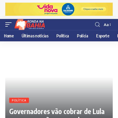
Aa
Resisor
de
Home
Últimas notícias
Política
Polícia
Esporte
fonte
POLÍTICA
Governadores vão cobrar de Lula