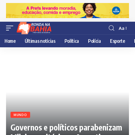
Aa
Resisor
de
Home
Últimas notícias
Política
Polícia
Esporte
fonte
MUNDO
Governos e políticos parabenizam