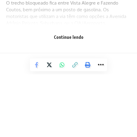
O trecho bloqueado fica entre Vista Alegre e Fazendo
Coutos, bem próximo a um posto de gasolina. Os
motoristas que utilizam a via têm como opções a Avenida
Afrânio Peixoto, Suburbana, ou a CIA/Aeroporto.
Continue lendo
A Polícia Militar e o Corpo de Bombeiros foram acionados,
mas até o fechamento dessa reportagem não tinham
chegado ao local do protesto. A Embasa ainda não se
manifestou sobre as denúncias de falta de água na Lagoa
da Paixão.
Fonte: ATarde
POLÍCIA