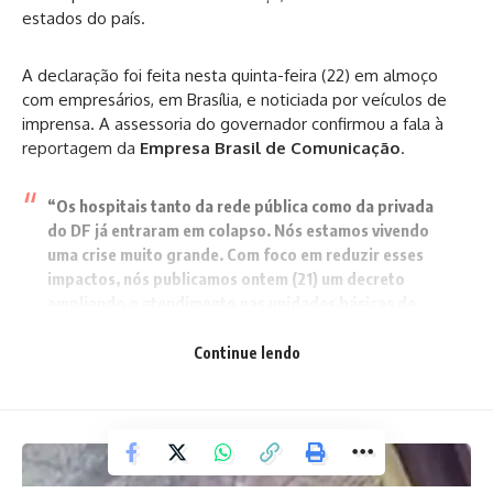
estados do país.
A declaração foi feita nesta quinta-feira (22) em almoço
com empresários, em Brasília, e noticiada por veículos de
imprensa. A assessoria do governador confirmou a fala à
reportagem da
Empresa Brasil de Comunicação
.
“Os hospitais tanto da rede pública como da privada
do DF já entraram em colapso. Nós estamos vivendo
uma crise muito grande. Com foco em reduzir esses
impactos, nós publicamos ontem (21) um decreto
ampliando o atendimento nas unidades básicas de
saúde e das tendas de hidratação. O momento é
grave, mas nós ainda não chegamos no pico da
Continue lendo
epidemia. O que nós queremos agora é acolher a
população da melhor maneira possível”, declarou
Ibaneis.
Os casos de
dengue no DF em 2024
– registrados até 17 de