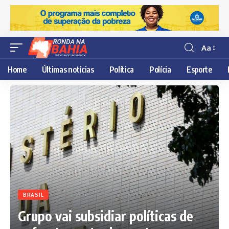
Aa
Resisor
de
Home
Últimas notícias
Política
Polícia
Esporte
fonte
BRASIL
Grupo vai subsidiar políticas de