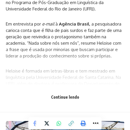
no Programa de Pós-Graduação em Linguística da
Universidade Federal do Rio de Janeiro (UFRJ).
Em entrevista por
e-mail
à
Agência Brasil
, a pesquisadora
carioca conta que é filha de pais surdos e faz parte de uma
geração que reivindica o protagonismo também na
academia. “Nada sobre nós sem nós”, resume Heloise com
a frase que é usada por minorias que buscam participar e
liderar a produção do conhecimento sobre si próprias.
Heloise é formada em letras-libras e tem mestrado em
linguística pela Universidade Federal de Santa Catarina. Na
UFRJ, além de doutora, é professora do Departamento de
Libras da Faculdade de Letras.
Continue lendo
Sua tese foi sobre
Variação fonológica das letras manuais
na soletração manual em libras
. Afinal, se o português e as
outras línguas faladas têm suas variações, as línguas de
sinais, como a libras, também têm, explica a doutora. Mas,