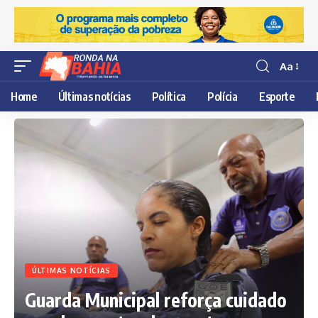
Aa
Resisor
de
Home
Últimas notícias
Política
Polícia
Esporte
fonte
ÚLTIMAS NOTÍCIAS
Guarda Municipal reforça cuidado