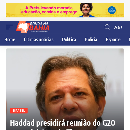
Aa
Resisor
de
Home
Últimas notícias
Política
Polícia
Esporte
fonte
BRASIL
Haddad presidirá reunião do G20