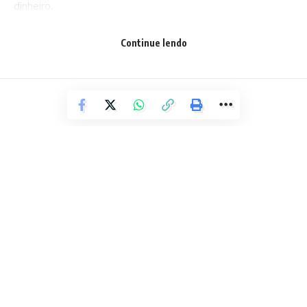
dinheiro.
Continue lendo
O veículo roubado e o material apreendido foram
apresentados à Delegacia que atende a região, onde a
ocorrência foi registrada.
Texto
: DCS PM
Facebook
BRASIL
Deixe um comentário
Primeiro Avião da FAB Parte para
Repatriar Brasileiros em Israel