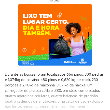
- Anúncio -
Durante as buscas foram localizados 666 pinos, 300 pedras
e 1,074kg de cocaína, 480 pinos e 0,620 kg de crack, 230
porções e 2,118kg de maconha, 0,87 kg de haxixe, um
carregador de pistola calibre .380, um rádio comunicador,
quatro aparelhos celulares, quatro balanças de precisão,
quatro cadernos de anotações, uma calça de uso exclusivo
das forças armadas, uma carteira com documentos e