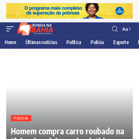
Aa
Resisor
de
Home
Últimas notícias
Política
Polícia
Esporte
fonte
POLÍCIA
Homem compra carro roubado na