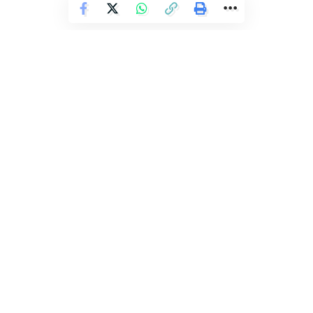
Facebook
Deixe um comentário
POLÍCIA
77ª CIPM interrompe transporte
de drogas e apreende 20 kg de
maconha
Redação Ronda
O transporte de drogas realizado por um homem que