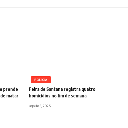
POLÍCIA
o e prende
Feira de Santana registra quatro
 de matar
homicídios no fim de semana
agosto 3, 2026