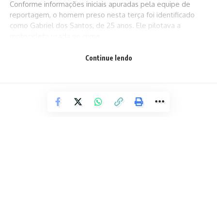
Conforme informações iniciais apuradas pela equipe de
reportagem, o homem preso nesta terça foi identificado
como Gabriel dos Santos, de 25 anos. Ele pilotava a
motocicleta usada no crime.
Continue lendo
O suspeito teve mandado de prisão cumprido após se
apresentar na sede do Departamento de Homicídio e
Proteção à Pessoa (DHPP). Com isso, conforme a PC, o caso
é considerado elucidado.
Vitor Souza da Silva, Geovane de Oliveira da Silva e Gabriel
dos Santos são suspeitos do assassinato — Foto:
Divulgação
Vitor Souza da Silva, Geovane de Oliveira da Silva e Gabriel
dos Santos são suspeitos do assassinato — Foto:
Divulgação
ESPORTE