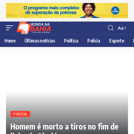
Aa
Resisor
de
Home
Últimas notícias
Política
Polícia
Esporte
fonte
POLÍCIA
Homem é morto a tiros no fim de