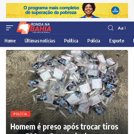
Aa
Resisor
de
Home
Últimas notícias
Política
Polícia
Esporte
fonte
POLÍCIA
Homem é preso após trocar tiros