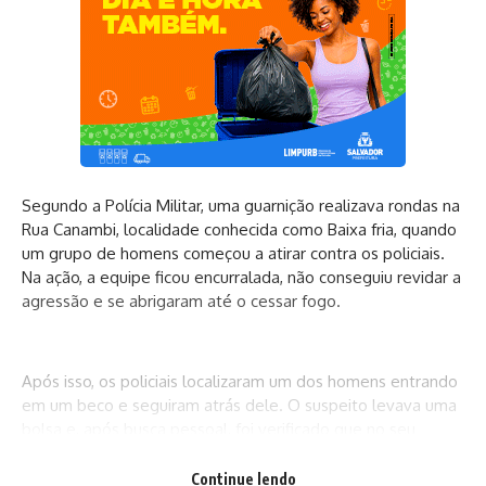
Segundo a Polícia Militar, uma guarnição realizava rondas na
Rua Canambi, localidade conhecida como Baixa fria, quando
um grupo de homens começou a atirar contra os policiais.
Na ação, a equipe ficou encurralada, não conseguiu revidar a
agressão e se abrigaram até o cessar fogo.
Após isso, os policiais localizaram um dos homens entrando
em um beco e seguiram atrás dele. O suspeito levava uma
bolsa e, após busca pessoal, foi verificado que no seu
interior continha uma vasta quantidade de entorpecentes.
Durante a revista, o suspeito, que não teve o nome
Continue lendo