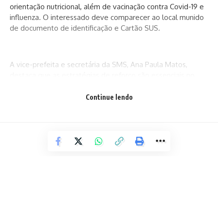
orientação nutricional, além de vacinação contra Covid-19 e
influenza. O interessado deve comparecer ao local munido
de documento de identificação e Cartão SUS.
A vice-prefeita e secretária da SMS, Ana Paula Matos,
destaca que as estratégias de reforço são essenciais no
simbólico Novembro Azul. “Levar os serviços de saúde para
locais de grande movimentação de pessoas faz parte das
Continue lendo
nossas estratégias de ampliar o acesso aos atendimentos.
Assim, o público-alvo pode aproveitar o momento de lazer,
das compras, ou até mesmo o intervalo do trabalho para
garantir esses cuidados. Comemoramos esta parceria que
nos ajuda a reforçar o cuidado com todos os públicos”,
declara.
Texto: Ascom/SMS