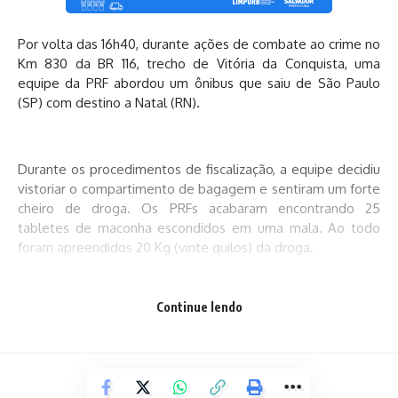
Por volta das 16h40, durante ações de combate ao crime no
Km 830 da BR 116, trecho de Vitória da Conquista, uma
equipe da PRF abordou um ônibus que saiu de São Paulo
(SP) com destino a Natal (RN).
Durante os procedimentos de fiscalização, a equipe decidiu
vistoriar o compartimento de bagagem e sentiram um forte
cheiro de droga. Os PRFs acabaram encontrando 25
tabletes de maconha escondidos em uma mala. Ao todo
foram apreendidos 20 Kg (vinte quilos) da droga.
Continue lendo
Questionada, a mulher de 44 anos disse que entregaria a
maconha na rodoviária de Feira de Santana (BA).