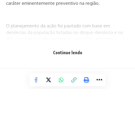
caráter eminentemente preventivo na região.
O planejamento da ação foi pautado com base em
denúncias da população listadas no disque-denúncia e no
190, nos registros de confrontos, agressões armadas e
pessoas vitimadas na região, subsidiado por ações
preliminares de inteligência e uso de tecnologias.
Continue lendo
Policiais militares munidos de viaturas e motocicletas, com
o apoio de aeronaves do Grupamento Aéreo (Graer) da
PMBA, estão posicionados estrategicamente na região,
onde foi montado um gabinete de comando e controle
para acompanhamento de todas as ações em tempo real.
O policiamento foi intensificado com equipes nas ações
ostensivas e em intervenções especializadas, bem como
nas abordagens a veículos e pessoas suspeitas.