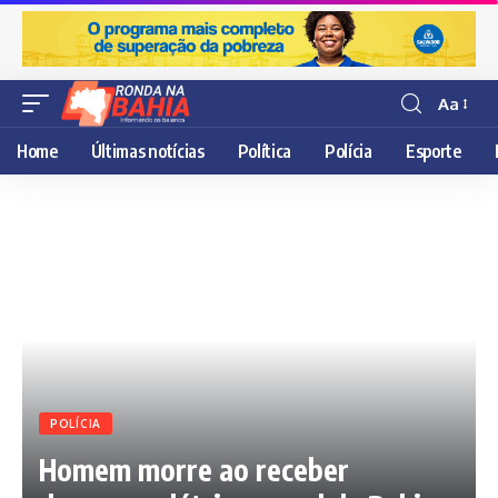
Aa
Resisor
de
Home
Últimas notícias
Política
Polícia
Esporte
fonte
POLÍCIA
Homem morre ao receber