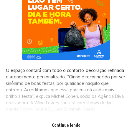
O espaço contará com todo o conforto, decoração refinada
e atendimento personalizado. “Ginno é reconhecido por ser
sinônimo de boas festas, por qualidade naquilo que
entrega. Acreditamos que essa parceria dá ainda mais
brilho à festa”, explica Michel Cohen, sócio da Agência Diva,
realizadora. A Wine Lovers contará com shows de Jau,
banda Doctor Soul e Dj Luca Buzanelli. Serão
comercializados rótulos de vinhos tinto, branco e rosé, com
opções de garrafas ou taças.
Continue lendo