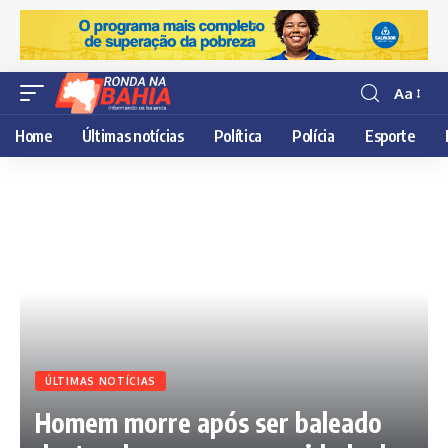
Aa
Resisor
de
Home
Últimas notícias
Política
Polícia
Esporte
fonte
ÚLTIMAS NOTÍCIAS
Homem morre após ser baleado