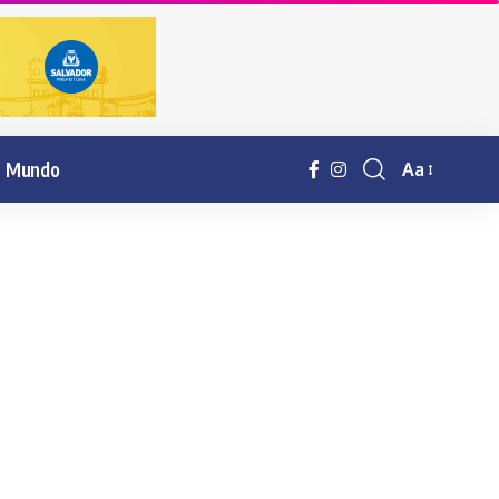
Mundo
Aa
Resisor
de
fonte