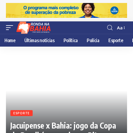
Aa
Resisor
de
Home
Últimas notícias
Política
Polícia
Esporte
fonte
ESPORTE
Jacuipense x Bahia: jogo da Copa