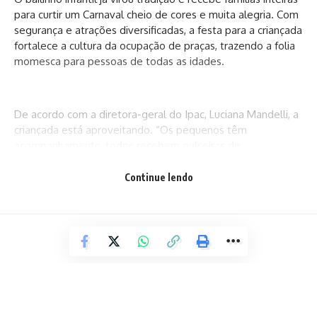
para curtir um Carnaval cheio de cores e muita alegria. Com
segurança e atrações diversificadas, a festa para a criançada
fortalece a cultura da ocupação de praças, trazendo a folia
momesca para pessoas de todas as idades.
De acordo com a diretora-geral do Ipac, Luciana Mandelli, a
criançada está aproveitando. “Os pequenos têm
acompanhamento, todos recebem pulseiras de
identificação, está tudo certo”, garantiu.
Continue lendo
Neste domingo (19), as crianças puderam brincar com super-
heróis e personagens de desenho animado, em uma festa
ideal para famílias como a de Cláudio Nascimento. “Eu
trouxe Maria Luiza, de 2 anos, e meu filho Lucas, de 14. O
meu dia hoje é exclusivo para eles. Não tem coisa melhor. A
maior preocupação da gente é ver as crianças alegres,
brincando com os personagens, se divertindo”, aprovou.