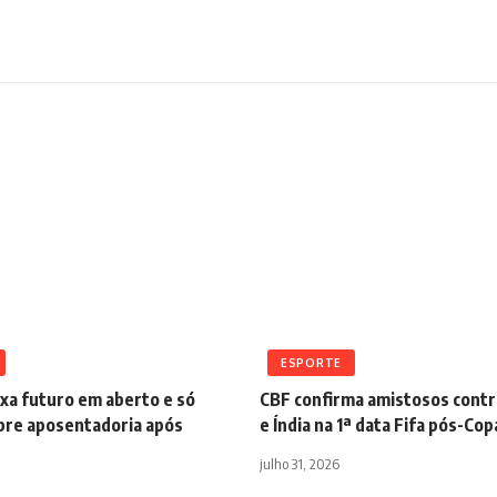
ESPORTE
xa futuro em aberto e só
CBF confirma amistosos contr
obre aposentadoria após
e Índia na 1ª data Fifa pós-Cop
julho 31, 2026