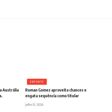
ESPORTE
a Austrália
Roman Gomez aproveita chances e
a.
engata sequência como titular
julho 31, 2026