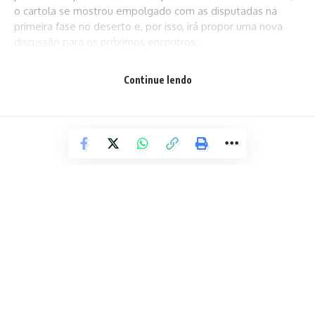
o cartola se mostrou empolgado com as disputadas na
primeira fase no deserto e, por isso, irá propor uma nova
discussão para os próximos encontros.
Continue lendo
“O que nós acreditamos no que impacto que o futebol tem
no mundo. Nós estamos convencidos de que o impacto do
jogo foi enorme”, começou Infantino. “Tenho que dizer que
depois do sucesso dessa Copa do Mundo, a tensão que foi
ver times brigando pela vaga até o último minuto, acho que
temos que rever, não ‘rever’, mas rediscutir o formato. Isso
é uma coisa que ficará para a próxima reunião do conselho.”
Facebook
ENTRETENIMENTO