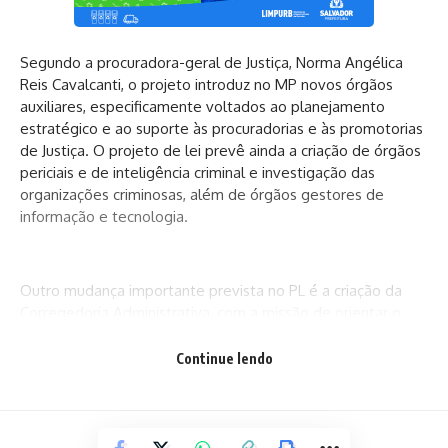
Segundo a procuradora-geral de Justiça, Norma Angélica
Reis Cavalcanti, o projeto introduz no MP novos órgãos
auxiliares, especificamente voltados ao planejamento
estratégico e ao suporte às procuradorias e às promotorias
de Justiça. O projeto de lei prevê ainda a criação de órgãos
periciais e de inteligência criminal e investigação das
organizações criminosas, além de órgãos gestores de
informação e tecnologia.
Outro mudança importante prevista no PL é a criação da
Corregedoria Administrativa, com a missão de orientar o
desenvolvimento na carreira. Atualmente, pontua Norma
Cavalcanti, o quadro do MP se aproxima de dois mil
Continue lendo
servidores.