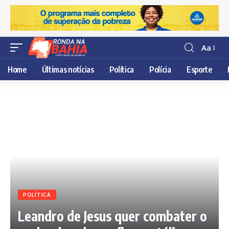
Aa
Resisor
de
Home
Últimas notícias
Política
Polícia
Esporte
fonte
POLÍTICA
Leandro de Jesus quer combater o