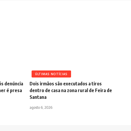
ÚLTIMAS NOTÍCIAS
pós denúncia
Dois irmãos são executados a tiros
er é presa
dentro de casa na zona rural de Feira de
Santana
agosto 6, 2026