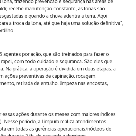
a lona, trazendo prevenção e segurança nas áreas de
baldi) recebe manutenção constante, as lonas são
sgastadas e quando a chuva adentra a terra. Aqui
a a troca da lona, até que haja uma solução definitiva”,
ordilho.
5 agentes por ação, que são treinados para fazer o
e rapel, com todo cuidado e segurança. São eles que
a. Na prática, a operação é dividida em duas etapas: a
m ações preventivas de capinação, roçagem,
ento, retirada de entulho, limpeza nas encostas,
car essas ações durante os meses com maiores índices
o). Nesse período, a Limpurb realiza atendimentos
pta em todas as gerências operacionais/núcleos de