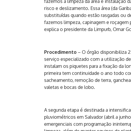
fazemos a limpeza da área e instalação d
risco e deslizamento. Essa área (da Gari
substituídas quando estão rasgadas ou de
fazemos limpeza, capinagem e roçagem par
explica o presidente da Limpurb, Omar G
Procedimento
– O órgão disponibiliza 2
serviço especializado com a utilização d
instalam os piquetes para a fixação da lon
primeira tem continuidade o ano todo co
sacheamento, remoção de terra, gancheam
valetas e bocas de lobo.
A segunda etapa é destinada a intensifi
pluviométricos em Salvador (abril a junh
emergenciais com programação ininterru