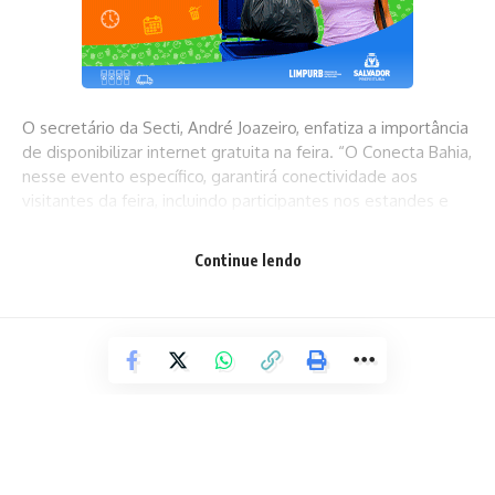
O secretário da Secti, André Joazeiro, enfatiza a importância
de disponibilizar internet gratuita na feira. “O Conecta Bahia,
nesse evento específico, garantirá conectividade aos
visitantes da feira, incluindo participantes nos estandes e
exploradores do evento. Essa iniciativa, que vai ocorrer
durante toda a Fligê, demonstra o comprometimento da
Continue lendo
Secti em promover a democratização digital e enriquecer
ainda mais a cultura local”.
Para Ester Figueiredo, curadora da Fligê, essa ação vai abrir
portas para a interação digital e enriquecer a experiência
dos visitantes. “O conecta vai atender o público da Fligê de
forma gratuita e com ampla conexão de internet. Isso
favorece os registros digitais do evento, facilitando a