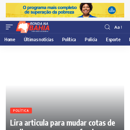
Aa
Resisor
de
Home
Últimas notícias
Política
Polícia
Esporte
fonte
POLÍTICA
Lira articula para mudar cotas de