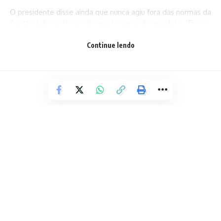
O presidente disse ainda que nunca agiu fora das normas da
Constituição ao longo dos quatro anos de mandato. “Devo
lealdade a vocês. Nunca saí de dentro das quatro linhas da
Constituição e acredito que a vitória será também dessa
Continue lendo
maneira”, destacou. “Acredito em vocês. Vamos acreditar
no nosso país. Se Deus quiser, tudo dará certo no momento
oportuno”, completou.
POLÍCIA
Turista de SP vem à BA para