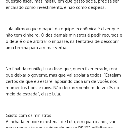
questão fiscal, mas insistiu em que gasto social precisa ser
encarado como investimento, e não como despesa.
Lula afirmou que o
papel
da equipe econômica é dizer que
não tem dinheiro. O dos demais ministros é pedir
recursos
e
o dele é o de arbitrar o impasse, na tentativa de descobrir
uma brecha para arrumar verba.
No final da reunião, Lula disse que, quem fizer errado, terá
que deixar o governo, mas que vai apoiar a todos. “Estejam
certos de que eu estarei apoiando cada um de vocês nos
momentos bons e ruins. Não deixarei nenhum de vocês no
meio da estrada”, disse Lula.
Gasto com os ministros
A inchada equipe ministerial de Lula, em quatro anos, vai
gerar um custo em salários de quase R$ 102 milhões ao