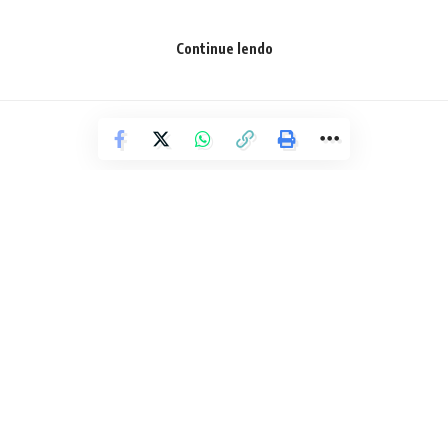
Continue lendo
Facebook
Deixe um comentário
POLÍCIA
Seap diz que homem encontrado
morto em presídio teve infarto