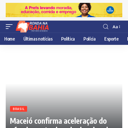
Aa
Resisor
de
Home
Últimas notícias
Política
Polícia
Esporte
fonte
BRASIL
Maceió confirma aceleração do