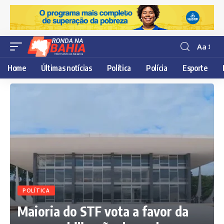
Aa
Resisor
de
Home
Últimas notícias
Política
Polícia
Esporte
fonte
POLÍTICA
Maioria do STF vota a favor da