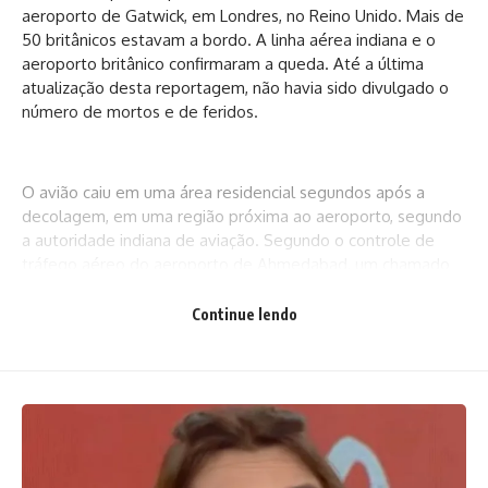
aeroporto de Gatwick, em Londres, no Reino Unido. Mais de
50 britânicos estavam a bordo. A linha aérea indiana e o
aeroporto britânico confirmaram a queda. Até a última
atualização desta reportagem, não havia sido divulgado o
número de mortos e de feridos.
O avião caiu em uma área residencial segundos após a
decolagem, em uma região próxima ao aeroporto, segundo
a autoridade indiana de aviação. Segundo o controle de
tráfego aéreo do aeroporto de Ahmedabad, um chamado
de emergência “Mayday” foi emitido, mas, em seguida, não
houve mais resposta da aeronave.
Continue lendo
Segundo autoridades indianas de aviação, havia um total de
242 pessoas a bordo do avião, 232 passageiros, e 10
membros da tripulação. Entre os passageiros, 169 eram
indianos, 53 britânicos, sete portugueses e um canadense,