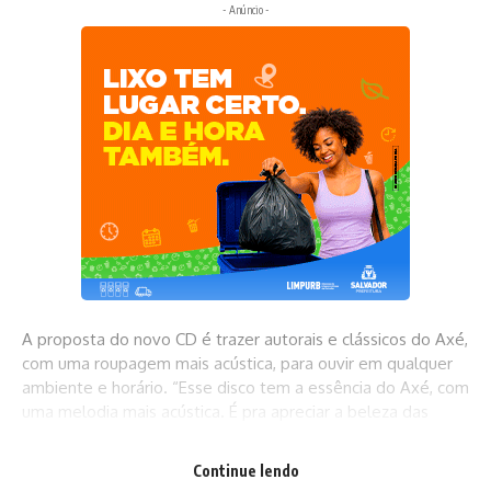
- Anúncio -
A proposta do novo CD é trazer autorais e clássicos do Axé,
com uma roupagem mais acústica, para ouvir em qualquer
ambiente e horário. “Esse disco tem a essência do Axé, com
uma melodia mais acústica. É pra apreciar a beleza das
letras da música baiana”, conta Vitêra. Para conferir o
resultado, basta acessar:
https://onerpm.link/
Continue lendo
262246944572
.