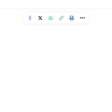
Facebook
Deixe um comentário
ENTRETENIMENTO
Essa semana tem a 2ª edição do
evento híbrido “Sarau Cultural”,
no Sesi Rio Vermelho
Redação Ronda