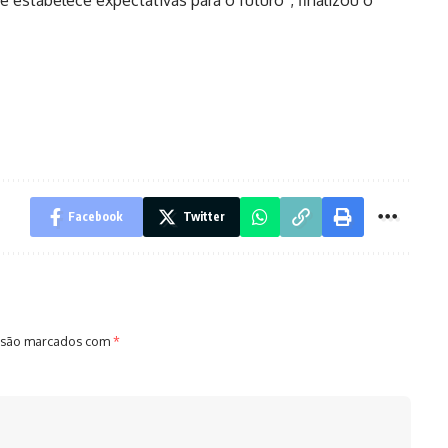
estabelece expectativas para o futuro”, finalizou o
Facebook
Twitter
 são marcados com
*