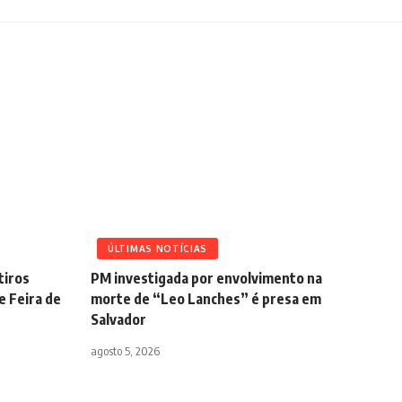
ÚLTIMAS NOTÍCIAS
tiros
PM investigada por envolvimento na
e Feira de
morte de “Leo Lanches” é presa em
Salvador
agosto 5, 2026