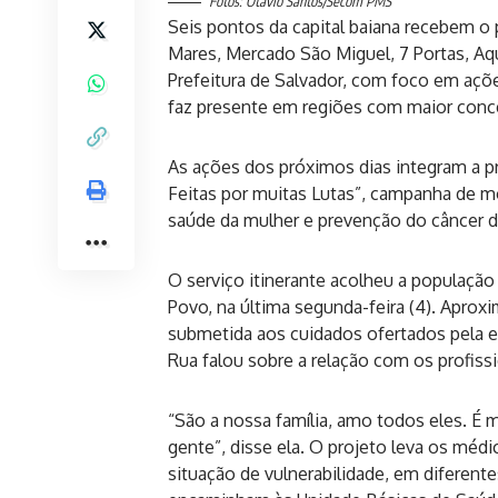
Fotos: Otávio Santos/Secom PMS
Seis pontos da capital baiana recebem o
Mares, Mercado São Miguel, 7 Portas, Aqui
Prefeitura de Salvador, com foco em açõe
faz presente em regiões com maior conc
As ações dos próximos dias integram a
Feitas por muitas Lutas”, campanha de mo
saúde da mulher e prevenção do câncer d
O serviço itinerante acolheu a população
Povo, na última segunda-feira (4). Apro
submetida aos cuidados ofertados pela eq
Rua falou sobre a relação com os profiss
“São a nossa família, amo todos eles. É
gente”, disse ela. O projeto leva os méd
situação de vulnerabilidade, em diferent