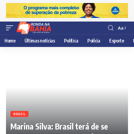
Aa
Resisor
de
Home
Últimas notícias
Política
Polícia
Esporte
fonte
BRASIL
Marina Silva: Brasil terá de se