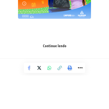
Presente ao evento, a secretária estadual da Educação,
Continue lendo
Adélia Pinheiro, falou sobre a importância de trazer a
história de Ruy Barbosa para a rede estadual, através de
uma revista em quadrinhos. “Faz muito sentido para a nossa
juventude este material. Ruy Barbosa é uma personalidade
baiana que inspira e alguns pontos de sua história são muito
aderentes à Educação. Um deles é a própria Educação,
enquanto fator revolucionário, libertador. O outro ponto é o
valor que ele deu às Ciências e, por último, a sua defesa
pela liberdade e pelo respeito entre os povos. Trazer a
história de Ruy em 2023, que é o ano em que celebramos
os 200 anos de legado da participação da Bahia na