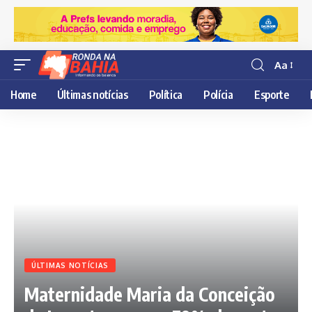
Aa
Resisor
de
Home
Últimas notícias
Política
Polícia
Esporte
fonte
ÚLTIMAS NOTÍCIAS
Maternidade Maria da Conceição