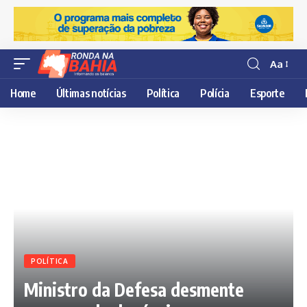
Aa
Resisor
de
Home
Últimas notícias
Política
Polícia
Esporte
fonte
POLÍTICA
Ministro da Defesa desmente