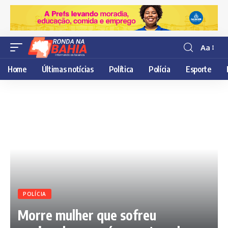
Aa
Resisor
de
Home
Últimas notícias
Política
Polícia
Esporte
fonte
POLÍCIA
Morre mulher que sofreu