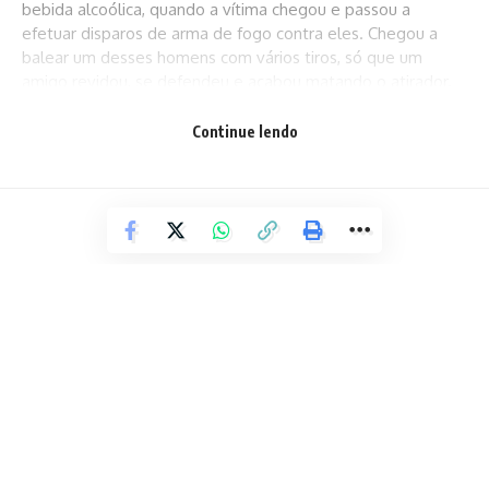
bebida alcoólica, quando a vítima chegou e passou a
efetuar disparos de arma de fogo contra eles. Chegou a
balear um desses homens com vários tiros, só que um
amigo revidou, se defendeu e acabou matando o atirador.
Então trata-se de um caso de excludente de licitude, de
legítima defesa, em que o autor dos disparos acabou
Continue lendo
morrendo no local”.
Ainda segundo o delegado, um dos homens que estava no
bar foi baleado e foi socorrido para o Hospital Geral
Clériston Andrade em estado grave. O homem que atirou
para se defender fugiu do local. Ele atirou com uma pistola
calibre 9 milímetros.
Facebook
ESPORTE