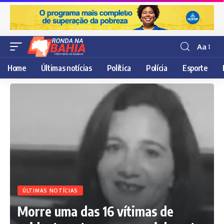
Aa
Resisor
de
Home
Últimas notícias
Política
Polícia
Esporte
fonte
ÚLTIMAS NOTÍCIAS
Morre uma das 16 vítimas de