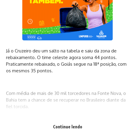
Já o Cruzeiro deu um salto na tabela e saiu da zona de
rebaixamento. O time celeste agora soma 44 pontos.
Praticamente rebaixado, o Goiás segue na 18ª posição, com
os mesmos 35 pontos.
Com média de mais de 30 mil torcedores na Fonte Nova, o
Bahia tem a chance de se recuperar no Brasileiro diante da
fiel torcida.
Continue lendo
O Tricolor de Aço encara o São Paulo nesta quarta-feira, 29,