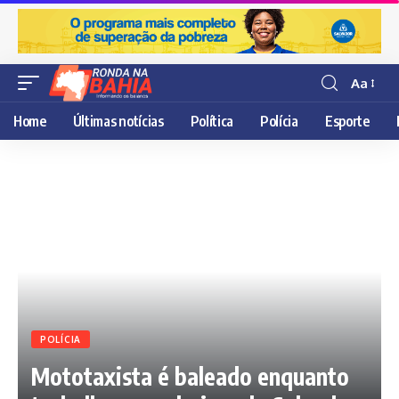
Aa
Resisor
de
Home
Últimas notícias
Política
Polícia
Esporte
fonte
POLÍCIA
Mototaxista é baleado enquanto