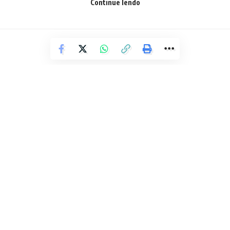
Continue lendo
Facebook
Deixe um comentário
POLÍCIA
Motorista de creche é preso após
aliciar criança a enviar nudes da
mãe