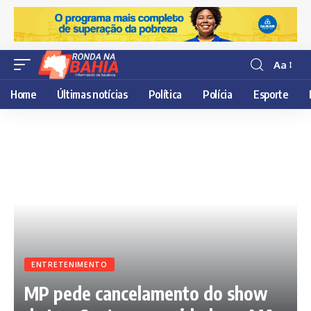
Aa
Resisor
de
Home
Últimas notícias
Política
Polícia
Esporte
fonte
ENTRETENIMENTO
MP pede cancelamento do show